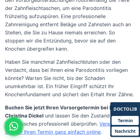
den Vorsorgeuntersuchungen routinemäßig die Tiefe
der Zahnfleischtaschen, um eine Parodontitis
frühzeitig aufzuspüren. Eine professionelle
Zahnreinigung entfernt Beläge und Zahnstein auch an
Stellen, die Sie zu Hause niemals erreichen. So
stoppen wir die Entzündung, bevor sie auf den
Knochen übergreifen kann.
Haben Sie manchmal Zahnfleischbluten oder den
Verdacht, dass bei Ihnen eine Parodontitis vorliegen
könnte? Warten Sie nicht, bis der Schaden
unumkehrbar ist. Ein früher Eingriff schützt Ihr
Knochenfundament und sichert den Erhalt Ihrer Zähne.
Buchen Sie jetzt Ihren Vorsorgetermin bei Dr.
DOCTOLIB
Christina Dickel
und lassen Sie den Zustand Ihres
Termin
Zahnfleisches professionell überprüfen.
Vereinbaren
Nachricht
Sie hier Ihren Termin ganz einfach online
.