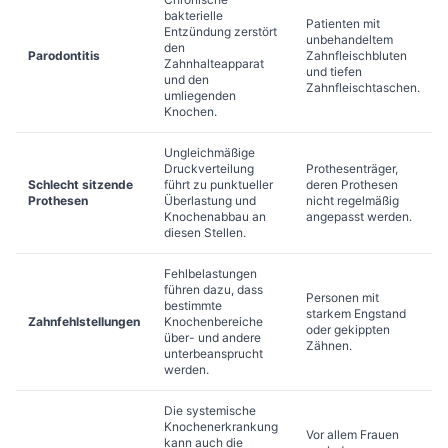
bakterielle
Patienten mit
Entzündung zerstört
unbehandeltem
den
Parodontitis
Zahnfleischbluten
Zahnhalteapparat
und tiefen
und den
Zahnfleischtaschen.
umliegenden
Knochen.
Ungleichmäßige
Druckverteilung
Prothesenträger,
Schlecht sitzende
führt zu punktueller
deren Prothesen
Prothesen
Überlastung und
nicht regelmäßig
Knochenabbau an
angepasst werden.
diesen Stellen.
Fehlbelastungen
führen dazu, dass
Personen mit
bestimmte
starkem Engstand
Zahnfehlstellungen
Knochenbereiche
oder gekippten
über- und andere
Zähnen.
unterbeansprucht
werden.
Die systemische
Knochenerkrankung
Vor allem Frauen
kann auch die