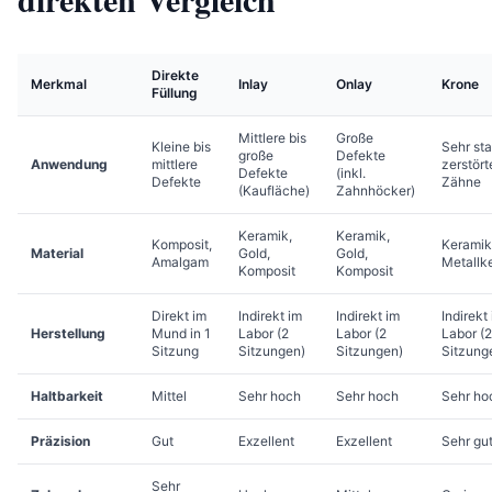
Direkte
Merkmal
Inlay
Onlay
Krone
Füllung
Mittlere bis
Große
Kleine bis
Sehr sta
große
Defekte
Anwendung
mittlere
zerstört
Defekte
(inkl.
Defekte
Zähne
(Kaufläche)
Zahnhöcker)
Keramik,
Keramik,
Komposit,
Keramik
Material
Gold,
Gold,
Amalgam
Metallk
Komposit
Komposit
Direkt im
Indirekt im
Indirekt im
Indirekt
Herstellung
Mund in 1
Labor (2
Labor (2
Labor (2
Sitzung
Sitzungen)
Sitzungen)
Sitzung
Haltbarkeit
Mittel
Sehr hoch
Sehr hoch
Sehr ho
Präzision
Gut
Exzellent
Exzellent
Sehr gu
Sehr