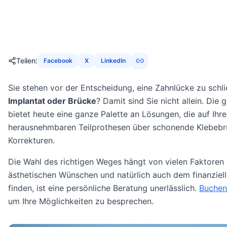
23. Januar 2026
23
Min
1930
Aufrufe
Teilen
:
Facebook
X
LinkedIn
Sie stehen vor der Entscheidung, eine Zahnlücke zu sch
Implantat oder Brücke
? Damit sind Sie nicht allein. Die
bietet heute eine ganze Palette an Lösungen, die auf Ihre
herausnehmbaren Teilprothesen über schonende Klebebrü
Korrekturen.
Die Wahl des richtigen Weges hängt von vielen Faktoren
ästhetischen Wünschen und natürlich auch dem finanziel
finden, ist eine persönliche Beratung unerlässlich.
Buchen 
um Ihre Möglichkeiten zu besprechen.