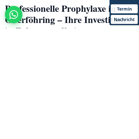
Professionelle Prophylaxe in
Termin
Oberföhring – Ihre Investition
Nachricht
in Zahngesundheit
In unserer Zahnarztpraxis in München-Oberföhring
legen wir großen Wert auf präventive Zahnmedizin.
Unser Motto: Die beste Behandlung ist die, die gar
nicht erst notwendig wird. Mit regelmäßiger
Prophylaxe, individueller Beratung und moderner
Technik helfen wir Ihnen, Ihre Zähne ein Leben lang
gesund zu erhalten.
Unsere erfahrenen Dentalhygienikerinnen nehmen sich
Zeit für Sie, erklären die Zusammenhänge zwischen
Plaque und Zahnstein und geben Ihnen wertvolle Tipps
für die häusliche Zahnpflege. Für Patienten aus
Oberföhring, Bogenhausen und ganz München bieten