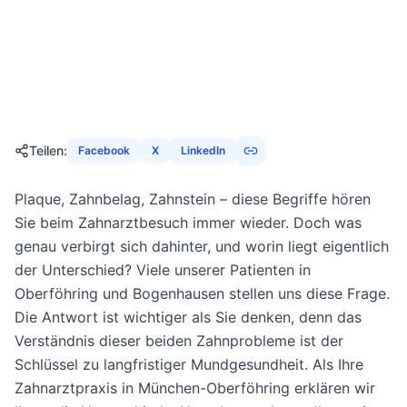
Zahnstein vs. Plaque – Der Unterschied |
Zahnarzt München
Dr. Christina Dickel
24. Oktober 2025
7
Min
1644
Aufrufe
Teilen
:
Facebook
X
LinkedIn
Plaque, Zahnbelag, Zahnstein – diese Begriffe hören
Sie beim Zahnarztbesuch immer wieder. Doch was
genau verbirgt sich dahinter, und worin liegt eigentlich
der Unterschied? Viele unserer Patienten in
Oberföhring und Bogenhausen stellen uns diese Frage.
Die Antwort ist wichtiger als Sie denken, denn das
Verständnis dieser beiden Zahnprobleme ist der
Schlüssel zu langfristiger Mundgesundheit. Als Ihre
Zahnarztpraxis in München-Oberföhring erklären wir