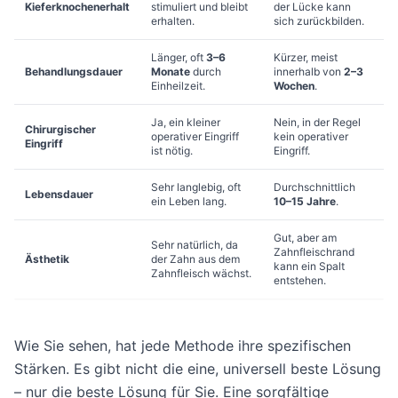
Kieferknochenerhalt
stimuliert und bleibt
der Lücke kann
erhalten.
sich zurückbilden.
Länger, oft
3–6
Kürzer, meist
Behandlungsdauer
Monate
durch
innerhalb von
2–3
Einheilzeit.
Wochen
.
Ja, ein kleiner
Nein, in der Regel
Chirurgischer
operativer Eingriff
kein operativer
Eingriff
ist nötig.
Eingriff.
Sehr langlebig, oft
Durchschnittlich
Lebensdauer
ein Leben lang.
10–15 Jahre
.
Gut, aber am
Sehr natürlich, da
Zahnfleischrand
Ästhetik
der Zahn aus dem
kann ein Spalt
Zahnfleisch wächst.
entstehen.
Wie Sie sehen, hat jede Methode ihre spezifischen
Stärken. Es gibt nicht die eine, universell beste Lösung
– nur die beste Lösung für Sie. Eine sorgfältige