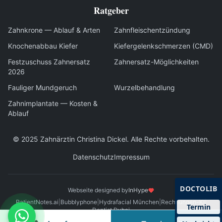
Ratgeber
Zahnkrone — Ablauf & Arten
Zahnfleischentzündung
Knochenabbau Kiefer
Kiefergelenkschmerzen (CMD)
Festzuschuss Zahnersatz
Zahnersatz-Möglichkeiten
2026
Fauliger Mundgeruch
Wurzelbehandlung
Zahnimplantate — Kosten &
Ablauf
© 2025
Zahnärztin Christina Dickel
.
Alle Rechte vorbehalten
.
Datenschutz
Impressum
DOCTOLIB
Webseite designed by
InHype
PatientNotes.ai
|
Bubblyphone
|
Hydrafacial München
|
Rechnungen-KI
|
Termin
Dentist Dubai