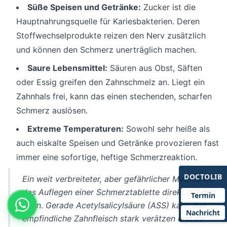
Süße Speisen und Getränke:
Zucker ist die
Hauptnahrungsquelle für Kariesbakterien. Deren
Stoffwechselprodukte reizen den Nerv zusätzlich
und können den Schmerz unerträglich machen.
Saure Lebensmittel:
Säuren aus Obst, Säften
oder Essig greifen den Zahnschmelz an. Liegt ein
Zahnhals frei, kann das einen stechenden, scharfen
Schmerz auslösen.
Extreme Temperaturen:
Sowohl sehr heiße als
auch eiskalte Speisen und Getränke provozieren fast
immer eine sofortige, heftige Schmerzreaktion.
DOCTOLIB
Ein weit verbreiteter, aber gefährlicher Mythos ist
das Auflegen einer Schmerztablette direkt auf den
Termin
Zahn. Gerade Acetylsalicylsäure (ASS) kann das
Nachricht
empfindliche Zahnfleisch stark verätzen und zu