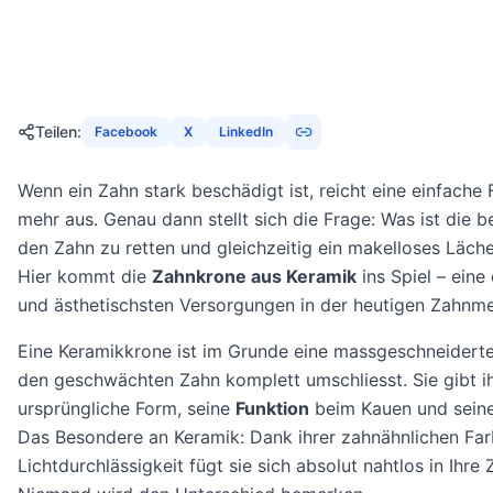
1. Januar 2026
22
Min
1561
Aufrufe
Teilen
:
Facebook
X
LinkedIn
Wenn ein Zahn stark beschädigt ist, reicht eine einfache F
mehr aus. Genau dann stellt sich die Frage: Was ist die 
den Zahn zu retten und gleichzeitig ein makelloses Läch
Hier kommt die
Zahnkrone aus Keramik
ins Spiel – ein
und ästhetischsten Versorgungen in der heutigen Zahnme
Eine Keramikkrone ist im Grunde eine massgeschneidert
den geschwächten Zahn komplett umschliesst. Sie gibt i
ursprüngliche Form, seine
Funktion
beim Kauen und sein
Das Besondere an Keramik: Dank ihrer zahnähnlichen Fa
Lichtdurchlässigkeit fügt sie sich absolut nahtlos in Ihre 