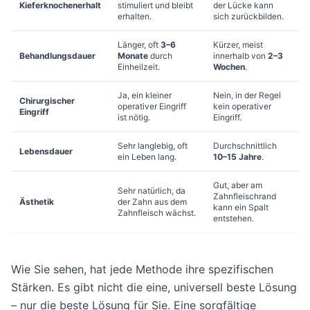
Kieferknochenerhalt
stimuliert und bleibt
der Lücke kann
erhalten.
sich zurückbilden.
Länger, oft
3–6
Kürzer, meist
Behandlungsdauer
Monate
durch
innerhalb von
2–3
Einheilzeit.
Wochen
.
Ja, ein kleiner
Nein, in der Regel
Chirurgischer
operativer Eingriff
kein operativer
Eingriff
ist nötig.
Eingriff.
Sehr langlebig, oft
Durchschnittlich
Lebensdauer
ein Leben lang.
10–15 Jahre
.
Gut, aber am
Sehr natürlich, da
Zahnfleischrand
Ästhetik
der Zahn aus dem
kann ein Spalt
Zahnfleisch wächst.
entstehen.
Wie Sie sehen, hat jede Methode ihre spezifischen
Stärken. Es gibt nicht die eine, universell beste Lösung
– nur die beste Lösung für Sie. Eine sorgfältige