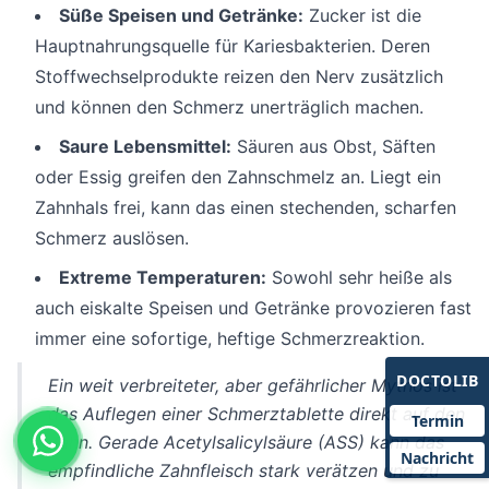
Süße Speisen und Getränke:
Zucker ist die
Hauptnahrungsquelle für Kariesbakterien. Deren
Stoffwechselprodukte reizen den Nerv zusätzlich
und können den Schmerz unerträglich machen.
Saure Lebensmittel:
Säuren aus Obst, Säften
oder Essig greifen den Zahnschmelz an. Liegt ein
Zahnhals frei, kann das einen stechenden, scharfen
Schmerz auslösen.
Extreme Temperaturen:
Sowohl sehr heiße als
auch eiskalte Speisen und Getränke provozieren fast
immer eine sofortige, heftige Schmerzreaktion.
DOCTOLIB
Ein weit verbreiteter, aber gefährlicher Mythos ist
das Auflegen einer Schmerztablette direkt auf den
Termin
Zahn. Gerade Acetylsalicylsäure (ASS) kann das
Nachricht
empfindliche Zahnfleisch stark verätzen und zu