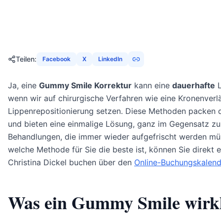
23. November 2025
21
Min
1653
Aufrufe
Teilen
:
Facebook
X
LinkedIn
Ja, eine
Gummy Smile Korrektur
kann eine
dauerhafte
L
wenn wir auf chirurgische Verfahren wie eine Kronenver
Lippenrepositionierung setzen. Diese Methoden packen 
und bieten eine einmalige Lösung, ganz im Gegensatz z
Behandlungen, die immer wieder aufgefrischt werden mü
welche Methode für Sie die beste ist, können Sie direkt e
Christina Dickel buchen über den
Online-Buchungskalend
Was ein Gummy Smile wirkl