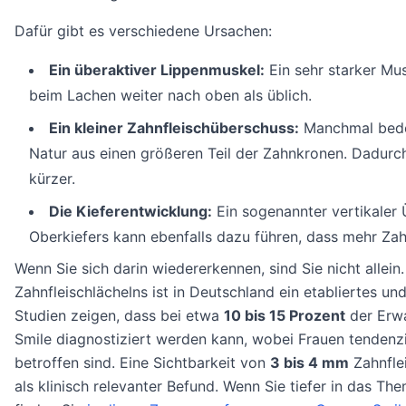
Dafür gibt es verschiedene Ursachen:
Ein überaktiver Lippenmuskel:
Ein sehr starker Mus
beim Lachen weiter nach oben als üblich.
Ein kleiner Zahnfleischüberschuss:
Manchmal bede
Natur aus einen größeren Teil der Zahnkronen. Dadurc
kürzer.
Die Kieferentwicklung:
Ein sogenannter vertikaler
Oberkiefers kann ebenfalls dazu führen, dass mehr Zahn
Wenn Sie sich darin wiedererkennen, sind Sie nicht allein.
Zahnfleischlächelns ist in Deutschland ein etabliertes un
Studien zeigen, dass bei etwa
10 bis 15 Prozent
der Erw
Smile diagnostiziert werden kann, wobei Frauen tendenzi
betroffen sind. Eine Sichtbarkeit von
3 bis 4 mm
Zahnflei
als klinisch relevanter Befund. Wenn Sie tiefer in das T