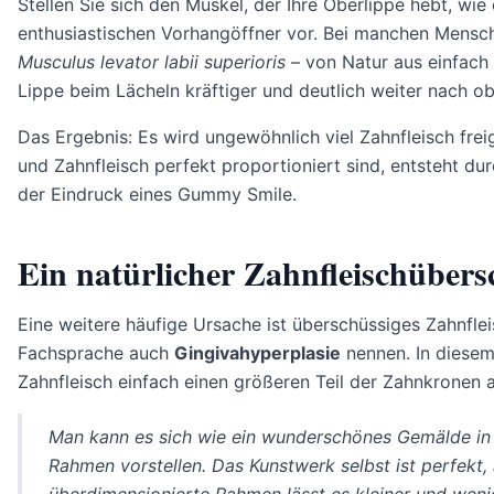
Stellen Sie sich den Muskel, der Ihre Oberlippe hebt, wi
enthusiastischen Vorhangöffner vor. Bei manchen Mensch
Musculus levator labii superioris
– von Natur aus einfach ü
Lippe beim Lächeln kräftiger und deutlich weiter nach ob
Das Ergebnis: Es wird ungewöhnlich viel Zahnfleisch fre
und Zahnfleisch perfekt proportioniert sind, entsteht dur
der Eindruck eines Gummy Smile.
Ein natürlicher Zahnfleischübers
Eine weitere häufige Ursache ist überschüssiges Zahnflei
Fachsprache auch
Gingivahyperplasie
nennen. In diesem
Zahnfleisch einfach einen größeren Teil der Zahnkronen al
Man kann es sich wie ein wunderschönes Gemälde in 
Rahmen vorstellen. Das Kunstwerk selbst ist perfekt,
überdimensionierte Rahmen lässt es kleiner und wenig