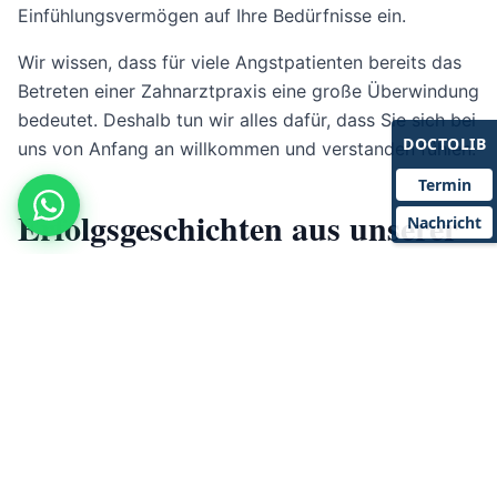
Einfühlungsvermögen auf Ihre Bedürfnisse ein.
Wir wissen, dass für viele Angstpatienten bereits das
Betreten einer Zahnarztpraxis eine große Überwindung
bedeutet. Deshalb tun wir alles dafür, dass Sie sich bei
DOCTOLIB
uns von Anfang an willkommen und verstanden fühlen.
Termin
Erfolgsgeschichten aus unserer
Nachricht
Praxis
Viele unserer Patienten kamen mit ausgeprägter
Zahnarztangst zu uns und haben heute ein
entspanntes Verhältnis zu Zahnarztbesuchen. Was
ihnen geholfen hat? Die Erfahrung, dass ihre Ängste
ernst genommen werden, dass Behandlungen heute
anders ablaufen als früher und dass es möglich ist,
Schritt für Schritt Vertrauen aufzubauen.