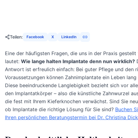
13. November 2025
24
Min
1721
Aufrufe
Teilen
:
Facebook
X
LinkedIn
Eine der häufigsten Fragen, die uns in der Praxis gestellt 
lautet:
Wie lange halten Implantate denn nun wirklich?
D
Antwort ist erfreulich einfach: Bei guter Pflege und den r
Voraussetzungen können Zahnimplantate ein Leben lang 
Diese beeindruckende Langlebigkeit bezieht sich vor all
den Implantatkörper – also die künstliche Zahnwurzel aus
die fest mit Ihrem Kieferknochen verwächst. Sind Sie neu
ob Implantate die richtige Lösung für Sie sind?
Buchen Si
Ihren persönlichen Beratungstermin bei Dr. Christina Dick