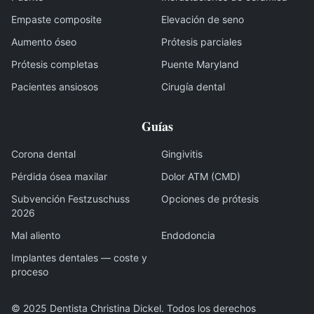
Empaste composite
Elevación de seno
Aumento óseo
Prótesis parciales
Prótesis completas
Puente Maryland
Pacientes ansiosos
Cirugía dental
Guías
Corona dental
Gingivitis
Pérdida ósea maxilar
Dolor ATM (CMD)
Subvención Festzuschuss
Opciones de prótesis
2026
Mal aliento
Endodoncia
Implantes dentales — coste y
proceso
© 2025
Dentista Christina Dickel
.
Todos los derechos