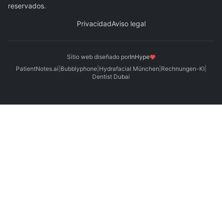
reservados
.
Privacidad
Aviso legal
Sitio web diseñado por
InHype
PatientNotes.ai
|
Bubblyphone
|
Hydrafacial München
|
Rechnungen-KI
|
Dentist Dubai