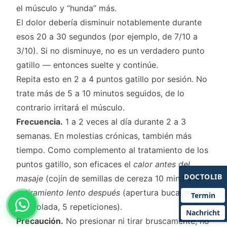
el músculo y “hunda” más.
El dolor debería disminuir notablemente durante
esos 20 a 30 segundos (por ejemplo, de 7/10 a
3/10). Si no disminuye, no es un verdadero punto
gatillo — entonces suelte y continúe.
Repita esto en 2 a 4 puntos gatillo por sesión. No
trate más de 5 a 10 minutos seguidos, de lo
contrario irritará el músculo.
Frecuencia.
1 a 2 veces al día durante 2 a 3
semanas. En molestias crónicas, también más
tiempo. Como complemento al tratamiento de los
puntos gatillo, son eficaces el
calor antes del
DOCTOLIB
masaje
(cojín de semillas de cereza 10 min.) y el
estiramiento lento después
(apertura bucal máxima
Termin
controlada, 5 repeticiones).
Nachricht
Precaución.
No presionar ni tirar bruscamente, no