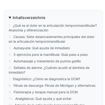
Inhaltsverzeichnis
1
.
¿Qué es el dolor en la articulación temporomandibular?
Anatomía y diferenciación
2
.
Causas: Siete desencadenantes principales del dolor
en la articulación temporomandibular
3
.
Autoayuda: Qué ayuda de inmediato
4
.
5 ejercicios para la mandíbula: Guía paso a paso
5
.
Automassaje y tratamiento de puntos gatillo
6
.
Señales de alarma: ¿Cuándo acudir al dentista de
inmediato?
7
.
Diagnóstico: ¿Cómo se diagnostica la DCM?
8
.
Férula de descarga: Férula de Michigan y alternativas
9
.
Fisioterapia y terapia manual para la DCM
10
.
Analgésicos: Qué ayuda y qué evitar