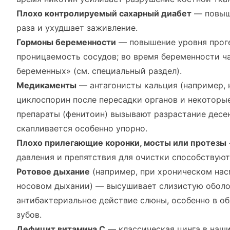
Плохо контролируемый сахарный диабет
— повыша
раза и ухудшает заживление.
Гормоны беременности
— повышение уровня прог
проницаемость сосудов; во время беременности ча
беременных» (см. специальный раздел).
Медикаменты
— антагонисты кальция (например, 
циклоспорин после пересадки органов и некоторы
препараты (фенитоин) вызывают разрастание десен
скапливается особенно упорно.
Плохо прилегающие коронки, мосты или протезы
давления и препятствия для очистки способствую
Ротовое дыхание
(например, при хроническом нас
носовом дыхании) — высушивает слизистую оболо
антибактериальное действие слюны, особенно в о
зубов.
Дефицит витамина С
— классическая цинга в наши