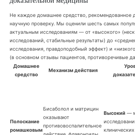
доказательной медицины
Не каждое домашнее средство, рекомендованное 
научную проверку. Мы оценили шесть самых попул
актуальным исследованиям — от «высокого» (неск
исследований, стабильные результаты) до «средне
исследования, правдоподобный эффект) и «низког
(в основном отзывы пациентов, противоречивые да
Домашнее
Уро
Механизм действия
средство
доказат
Бисаболол и матрицин
Высокий
— м
оказывают
Полоскание
исследований
противовоспалительное
ромашковым
клинических
действие, флавоноиды