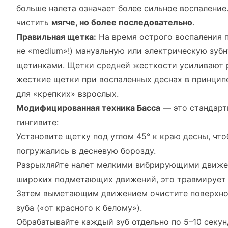
больше налета означает более сильное воспаление
чистить
мягче, но более последовательно
.
Правильная щетка:
На время острого воспаления 
не «medium»!) мануальную или электрическую зуб
щетинками. Щетки средней жесткости усиливают 
жесткие щетки при воспаленных деснах в принцип
для «крепких» взрослых.
Модифицированная техника Басса
— это стандарт
гингивите:
Установите щетку под углом 45° к краю десны, чт
погружались в десневую борозду.
Разрыхляйте налет мелкими вибрирующими движе
широких подметающих движений, это травмирует 
Затем выметающим движением очистите поверхнос
зуба («от красного к белому»).
Обрабатывайте каждый зуб отдельно по 5–10 секун