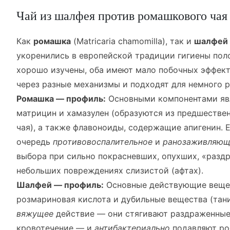
Чай из шалфея против ромашкового чая
Как
ромашка
(Matricaria chamomilla), так и
шалфей
укоренились в европейской традиции гигиены поло
хорошо изучены, оба имеют мало побочных эффек
через разные механизмы и подходят для немного р
Ромашка — профиль:
Основными компонентами яв
матрицин и хамазулен (образуются из предшестве
чая), а также флавоноиды, содержащие апигенин. 
очередь
противовоспалительное
и
ранозаживляющ
выбора при сильно покрасневших, опухших, «разд
небольших повреждениях слизистой (афтах).
Шалфей — профиль:
Основные действующие вещес
розмариновая кислота и дубильные вещества (тан
вяжущее
действие — они стягивают раздраженные
кровотечение — и
антибактериально
подавляют ро