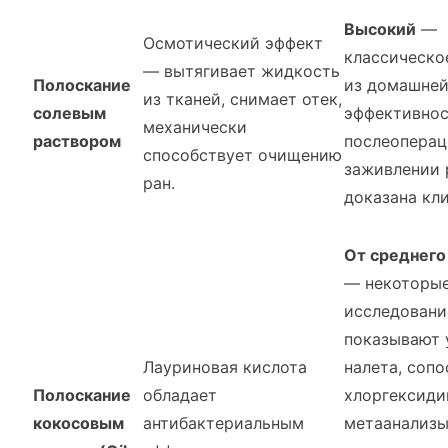
Высокий
—
Осмотический эффект
классическо
— вытягивает жидкость
Полоскание
из домашней
из тканей, снимает отек,
солевым
эффективнос
механически
раствором
послеопера
способствует очищению
заживлении 
ран.
доказана кл
От среднего
— некоторые
исследовани
показывают
Лауриновая кислота
налета, соп
Полоскание
обладает
хлоргексиди
кокосовым
антибактериальным
метаанализы