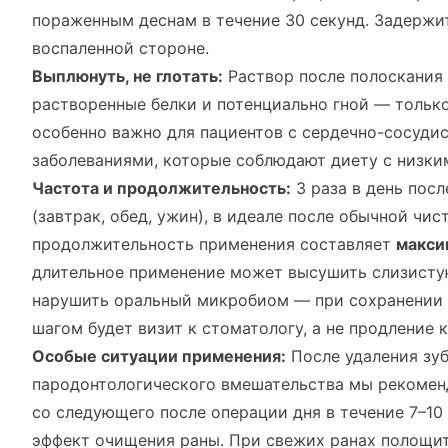
пораженным деснам в течение 30 секунд. Задержи
воспаленной стороне.
Выплюнуть, не глотать:
Раствор после полоскания
растворенные белки и потенциально гной — тольк
особенно важно для пациентов с сердечно-сосуд
заболеваниями, которые соблюдают диету с низки
Частота и продолжительность:
3 раза в день пос
(завтрак, обед, ужин), в идеале после обычной чи
продолжительность применения составляет
макси
длительное применение может высушить слизистую
нарушить оральный микробиом — при сохранении
шагом будет визит к стоматологу, а не продление 
Особые ситуации применения:
После удаления зуб
пародонтологического вмешательства мы рекомен
со следующего после операции дня в течение 7–10
эффект очищения раны. При свежих ранах полощит