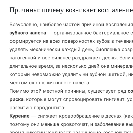
Причины: почему возникает воспаление
Безусловно, наиболее частой причиной воспалени
зубного налета
— организованное бактериальное с
формируется на всех поверхностях зубов в течение
удалять механически каждый день, биопленка созр
патогенной и все сильнее раздражает десны. Если 
длительное время, за несколько дней она минерал
который невозможно удалить ни зубной щеткой, н
местом скопления нового налета.
Помимо этой местной причины, существует ряд
с
риска
, которые могут спровоцировать гингивит, ус
развитию пародонтита:
Курение
— снижает кровообращение в деснах (как 
поэтому они меньше кровоточат, и заболевание выя
время никотин усиливает разрушение костной ткан