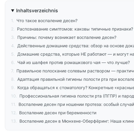
Inhaltsverzeichnis
1
.
Что такое воспаление десен?
2
.
Распознавание симптомов: каковы типичные признаки?
3
.
Причины: почему возникает воспаление десен?
4
.
Действенные домашние средства: обзор на основе до
5
.
Домашние средства, которые НЕ работают — и могут н
6
.
Чай из шалфея против ромашкового чая — что лучше?
7
.
Правильное полоскание солевым раствором — практич
8
.
Адаптация правильной гигиены полости рта при воспал
9
.
Когда обращаться к стоматологу? Конкретные «красны
10
.
Профессиональная гигиена полости рта (ПГПР) и паро
11
.
Воспаление десен при ношении протеза: особый случа
12
.
Воспаление десен при беременности
13
.
Воспаление десен в Мюнхене-Оберфёринг: Наша клин