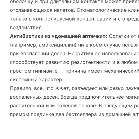
оболочку и при длительном контакте может приве
отслаивающихся налетов. Стоматологические кли
только в контролируемой концентрации и с опре
воздействия.
Антибиотики из «домашней аптечки»:
Остатки от
(например, амоксициллин) ни в коем случае нельз
при воспалении десен. Некритичное использовани
способствует развитию резистентности и в любом 
простом гингивите — причина имеет механический 
системный характер.
Правило: все, что
жжет
,
разъедает
или
резко пахн
воспаленных десен. Всегда предпочтительнее мягк
растительной или солевой основе. В следующем р
прямом поединке два бестселлера из домашней ап