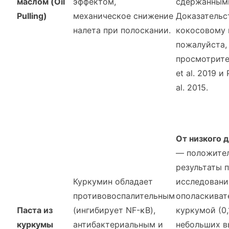
маслом (Oil
эффектом,
сдержанными
Pulling)
механическое снижение
Доказательс
налета при полоскании.
кокосовому
пожалуйста,
просмотрите
et al. 2019 и 
al. 2015.
От низкого 
— положите
результаты 
Куркумин обладает
исследовани
противовоспалительным
ополаскиват
Паста из
(ингибирует NF-κB),
куркумой (0,
куркумы
антибактериальным и
небольших вы