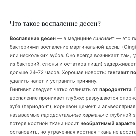
Что такое воспаление десен?
Воспаление десен
— в медицине
гингивит
— это п
бактериями воспаление маргинальной десны (Gingiv
или нескольких зубов. Оно всегда возникает там, г
из бактерий, слюны и остатков пищи) задерживает
дольше 24–72 часов. Хорошая новость:
гингивит п
удалить налет и устранить причину.
Гингивит следует четко отличать от
пародонтита
.
воспаление проникает глубже: разрушаются опор
зуба (периодонт), корневой цемент и альвеолярная
называемые
пародонтальные карманы
с глубиной з
потеря костной ткани носит
необратимый характе
остановить, но утраченная костная ткань не восст