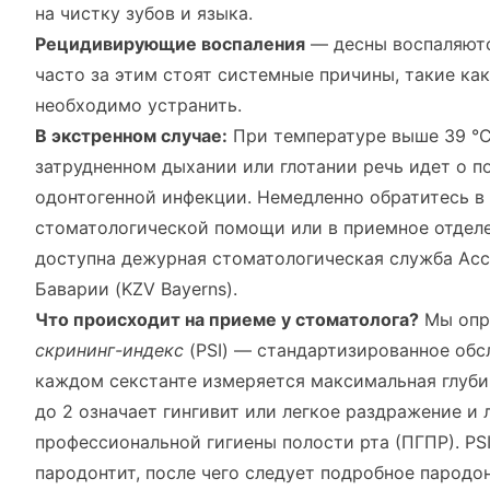
на чистку зубов и языка.
Рецидивирующие воспаления
— десны воспаляются
часто за этим стоят системные причины, такие как
необходимо устранить.
В экстренном случае:
При температуре выше 39 °C,
затрудненном дыхании или глотании речь идет о п
одонтогенной инфекции. Немедленно обратитесь в
стоматологической помощи или в приемное отдел
доступна дежурная стоматологическая служба Ас
Баварии (KZV Bayerns).
Что происходит на приеме у стоматолога?
Мы опр
скрининг-индекс
(PSI) — стандартизированное обс
каждом секстанте измеряется максимальная глубин
до 2 означает гингивит или легкое раздражение и
профессиональной гигиены полости рта (ПГПР). PSI
пародонтит, после чего следует подробное пародо