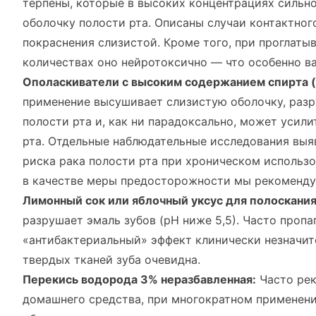
терпены, которые в высоких концентрациях сильн
оболочку полости рта. Описаны случаи контактног
покраснения слизистой. Кроме того, при проглаты
количествах оно нейротоксично — что особенно ва
Ополаскиватели с высоким содержанием спирта (
применение высушивает слизистую оболочку, раз
полости рта и, как ни парадоксально, может усили
рта. Отдельные наблюдательные исследования выя
риска рака полости рта при хроническом использ
в качестве меры предосторожности мы рекомендуе
Лимонный сок или яблочный уксус для полоскания
разрушает эмаль зубов (pH ниже 5,5). Часто проп
«антибактериальный» эффект клинически незначите
твердых тканей зуба очевидна.
Перекись водорода 3% неразбавленная:
Часто рек
домашнего средства, при многократном применен