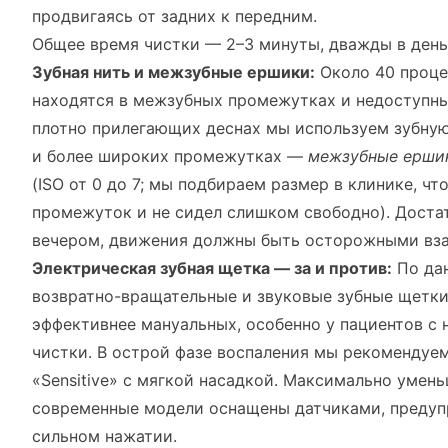
продвигаясь от задних к передним.
Общее время чистки — 2–3 минуты, дважды в день
Зубная нить и межзубные ершики:
Около 40 проце
находятся в межзубных промежутках и недоступны
плотно прилегающих деснах мы используем зубную
и более широких промежутках —
межзубные ерши
(ISO от 0 до 7; мы подбираем размер в клинике, ч
промежуток и не сидел слишком свободно). Достат
вечером, движения должны быть осторожными взад
Электрическая зубная щетка — за и против:
По дан
возвратно-вращательные и звуковые зубные щетки
эффективнее мануальных, особенно у пациентов с
чистки. В острой фазе воспаления мы рекомендуе
«Sensitive» с мягкой насадкой. Максимально умен
современные модели оснащены датчиками, пред
сильном нажатии.