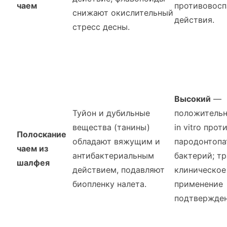
чаем
противовосп
снижают окислительный
действия.
стресс десны.
Высокий
—
Туйон и дубильные
положительн
вещества (танины)
in vitro прот
Полоскание
обладают вяжущим и
пародонтопа
чаем из
антибактериальным
бактерий; т
шалфея
действием, подавляют
клиническое
биопленку налета.
применение
подтвержден