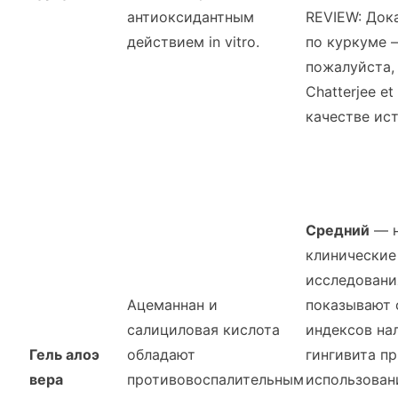
антиоксидантным
REVIEW: Док
действием in vitro.
по куркуме 
пожалуйста,
Chatterjee et 
качестве ис
Средний
— н
клинические
исследовани
Ацеманнан и
показывают 
салициловая кислота
индексов на
Гель алоэ
обладают
гингивита п
вера
противовоспалительным
использован