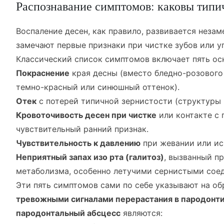
Распознавание симптомов: каковы типи
Воспаление десен, как правило, развивается незам
замечают первые признаки при чистке зубов или у
Классический список симптомов включает пять ос
Покраснение
края десны (вместо бледно-розового
темно-красный или синюшный оттенок).
Отек
с потерей типичной зернистости (структуры 
Кровоточивость десен при чистке
или контакте с
чувствительный ранний признак.
Чувствительность к давлению
при жевании или ис
Неприятный запах изо рта (галитоз)
, вызванный п
метаболизма, особенно летучими сернистыми сое
Эти пять симптомов сами по себе указывают на об
тревожными сигналами перерастания в пародонти
пародонтальный абсцесс
являются: