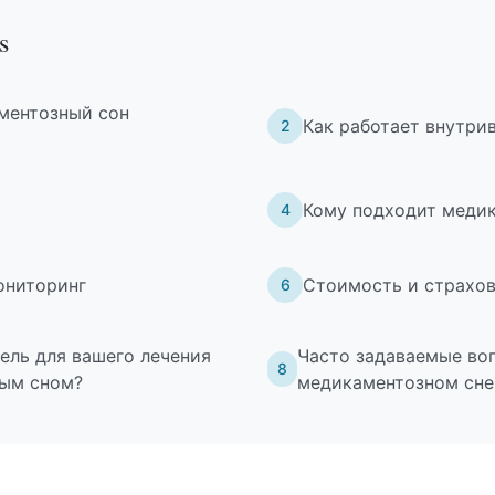
s
ментозный сон
Как работает внутри
2
Кому подходит меди
4
ониторинг
Стоимость и страхо
6
ель для вашего лечения
Часто задаваемые во
8
ым сном?
медикаментозном сне