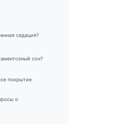
венная седация?
каментозный сон?
вое покрытие
просы о