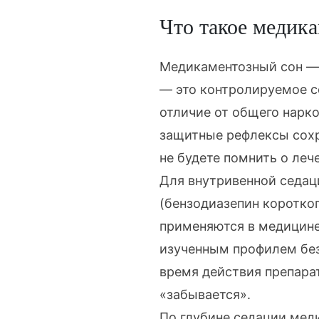
Что такое медика
Медикаментозный сон —
— это контролируемое с
отличие от
общего нарко
защитные рефлексы сохра
не будете помнить о леч
Для внутривенной седац
(бензодиазепин коротко
применяются в медицине
изученным профилем бе
время действия препара
«забывается».
По глубине седации мед