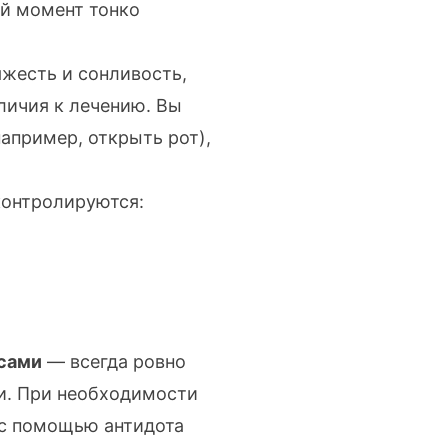
ой момент тонко
яжесть и сонливость,
личия к лечению. Вы
апример, открыть рот),
контролируются:
сами
— всегда ровно
и. При необходимости
 с помощью антидота