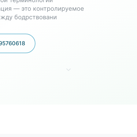
ой терминологии
ация — это контролируемое
ежду бодрствовани
95760618