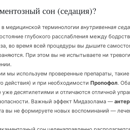
ментозный сон (седация)?
 в медицинской терминологии
внутривенная сед
остояние глубокого расслабления между бодрств
за
, во время всей процедуры вы дышите самосто
няются. При этом вы не испытываете ни тревоги,
ении.
ии мы используем проверенные препараты, такие
го действия) и при необходимости
Пропофол
. Об
 уже десятилетиями и отличаются отличной упр
зопасности. Важный эффект Мидазолама —
антер
та вы не формируете новых воспоминаний — лече
икаментозный сон целенаправленно располагает