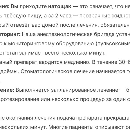
ния:
Вы приходите
натощак
— это означает, что н
ь твёрдую пищу, а за 2 часа — прозрачные жидко
орый отвезёт вас домой после лечения, обязательн
торинг:
Наша анестезиологическая бригада уста
ас к мониторинговому оборудованию (пульсоксиме
от этап занимает всего несколько минут.
ный препарат вводится медленно. В течение 30–6
удрёмы. Стоматологическое лечение начинается 
.
ение:
Выполняется запланированное лечение — б
протезирование
или несколько процедур за один с
е окончания лечения подача препарата прекраща
 нескольких минут. Многие пациенты описывают о