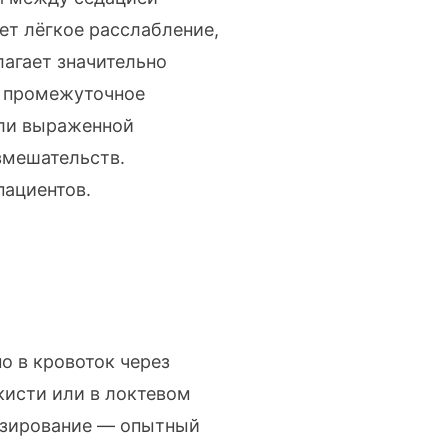
ает лёгкое расслабление,
лагает значительно
о промежуточное
или выраженной
вмешательств.
пациентов
.
о в кровоток через
кисти или в локтевом
дозирование — опытный