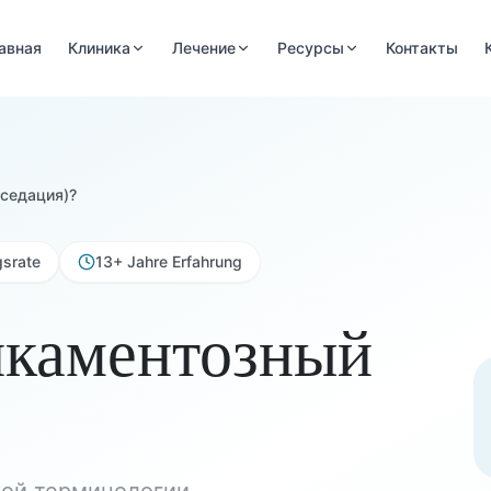
авная
Клиника
Лечение
Ресурсы
Контакты
(седация)?
gsrate
13+ Jahre Erfahrung
икаментозный