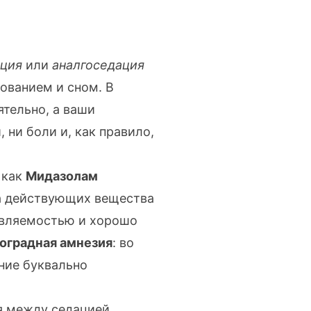
ация
или
аналгоседация
ованием и сном. В
ятельно, а ваши
 ни боли и, как правило,
 как
Мидазолам
а действующих вещества
авляемостью и хорошо
оградная амнезия
: во
ние буквально
ся между
седацией