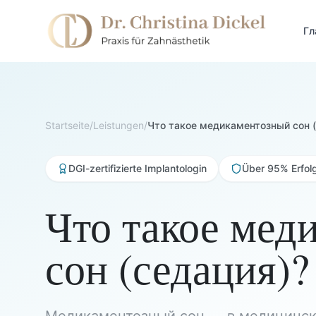
Гл
Startseite
/
Leistungen
/
Что такое медикаментозный сон 
DGI-zertifizierte Implantologin
Über 95% Erfol
Что такое мед
сон (седация)?