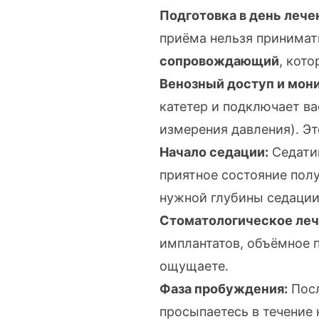
Подготовка в день лече
приёма нельзя принимат
сопровождающий
, кот
Венозный доступ и мони
катетер и подключает в
измерения давления). Эт
Начало седации:
Седатив
приятное состояние пол
нужной глубины седации
Стоматологическое леч
имплантатов
, объёмное
ощущаете.
Фаза пробуждения:
Посл
просыпаетесь в течение