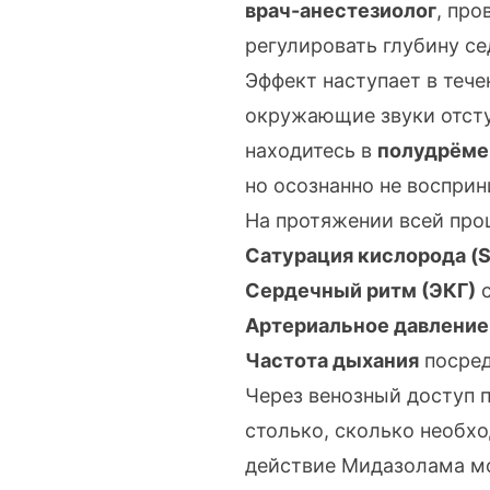
врач-анестезиолог
, пр
регулировать глубину се
Эффект наступает в теч
окружающие звуки отступ
находитесь в
полудрёме
но осознанно не восприн
На протяжении всей про
Сатурация кислорода (
Сердечный ритм (ЭКГ)
с
Артериальное давление
Частота дыхания
посред
Через венозный доступ 
столько, сколько необх
действие Мидазолама мо