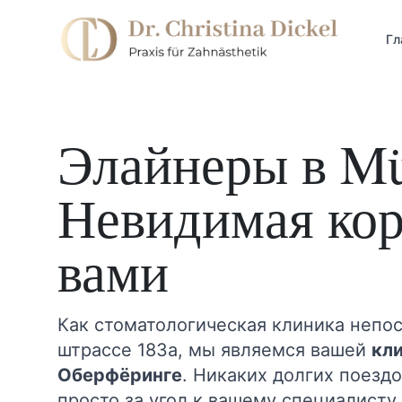
Гл
Элайнеры в Mü
Невидимая кор
вами
Как стоматологическая клиника непо
штрассе 183a, мы являемся вашей
кл
Оберфёринге
. Никаких долгих поезд
просто за угол к вашему специалисту по