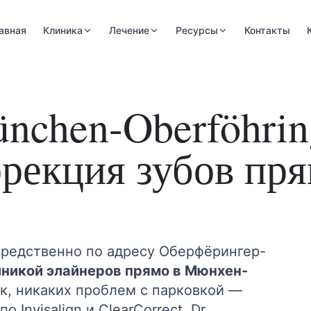
авная
Клиника
Лечение
Ресурсы
Контакты
nchen-Oberföhri
рекция зубов пря
средственно по адресу Оберфёрингер-
иникой элайнеров прямо в Мюнхен-
ок, никаких проблем с парковкой —
 Invisalign и ClearCorrect. Dr.