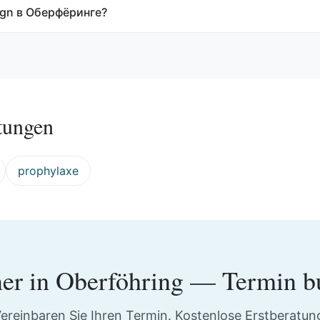
lign в Оберфёринге?
tungen
prophylaxe
ner
in
Oberföhring
— Termin b
ereinbaren Sie Ihren Termin. Kostenlose Erstberatun