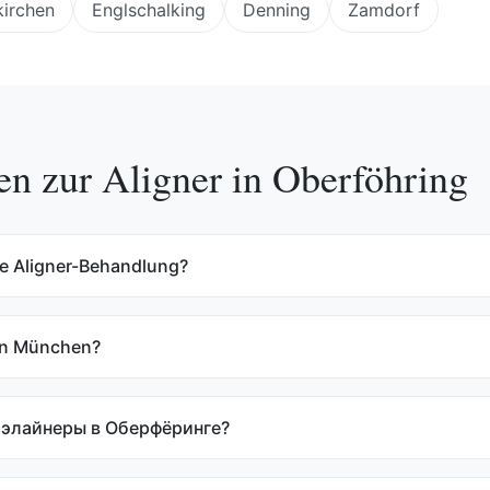
irchen
Englschalking
Denning
Zamdorf
en zur
Aligner
in
Oberföhring
ne Aligner-Behandlung?
 in München?
 элайнеры в Оберфёринге?