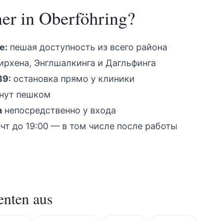
ner
in
Oberföhring
?
е:
пешая доступность из всего района
ирхена, Энглшалкинга и Дагльфинга
89:
остановка прямо у клиники
нут пешком
а
непосредственно у входа
чт до 19:00 — в том числе после работы
enten aus