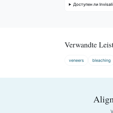
Доступен ли Invisa
Verwandte Leis
veneers
bleaching
Alig
V