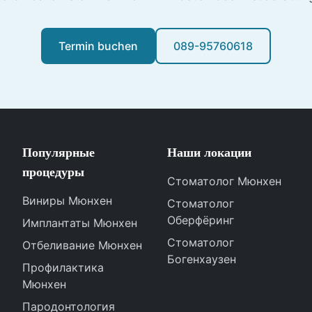
Termin buchen
089-95760618
Популярные
Наши локации
процедуры
Стоматолог Мюнхен
Виниры Мюнхен
Стоматолог
Оберфёринг
Имплантаты Мюнхен
Стоматолог
Отбеливание Мюнхен
Богенхаузен
Профилактика
Мюнхен
Пародонтология