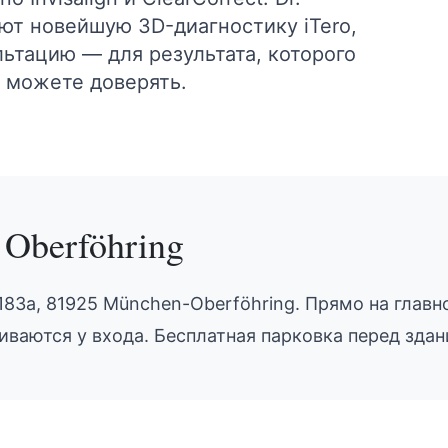
гают новейшую 3D-диагностику iTero,
ьтацию — для результата, которого
ы можете доверять.
h
Oberföhring
 183a, 81925 München-Oberföhring. Прямо на главн
иваются у входа. Бесплатная парковка перед здан