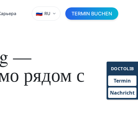
🇷🇺
TERMIN BUCHEN
Карьера
RU
ng —
мо рядом с
DOCTOLIB
Termin
Nachricht