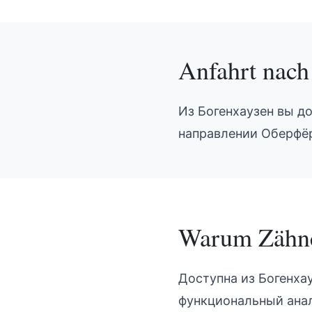
Anfahrt nac
Из Богенхаузен вы д
направлении Оберфёр
Warum
Zähn
Доступна из Богенха
функциональный анал