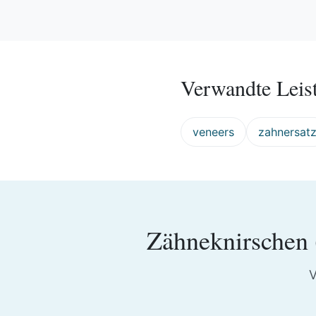
Verwandte Leis
veneers
zahnersat
Zähneknirschen
V