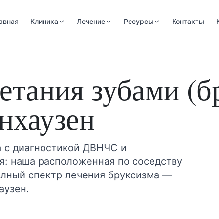
авная
Клиника
Лечение
Ресурсы
Контакты
етания зубами (б
нхаузен
 с диагностикой ДВНЧС и
я: наша расположенная по соседству
олный спектр лечения бруксизма —
аузен.