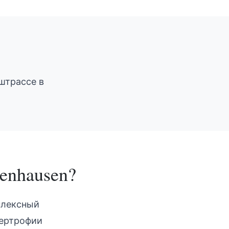
штрассе в
enhausen
?
плексный
пертрофии