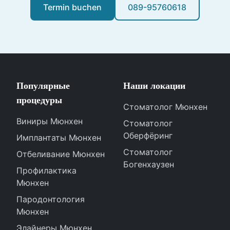
Termin buchen
089-95760618
Популярные
Наши локации
процедуры
Стоматолог Мюнхен
Виниры Мюнхен
Стоматолог
Оберфёринг
Имплантаты Мюнхен
Стоматолог
Отбеливание Мюнхен
Богенхаузен
Профилактика
Мюнхен
Пародонтология
Мюнхен
Элайнеры Мюнхен