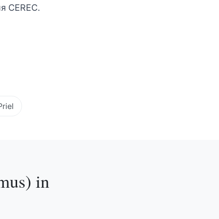
ия CEREC.
Priel
mus)
in