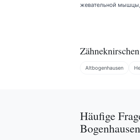
жевательной мышцы,
Zähneknirschen
Altbogenhausen
He
Häufige Frag
Bogenhause