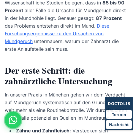
Wissenschaftliche Studien belegen, dass in
85 bis 90
Prozent
aller Fälle die Ursache für Mundgeruch direkt
in der Mundhöhle liegt. Genauer gesagt:
87 Prozent
des Problems entstehen direkt im Mund.
Diese
Forschungsergebnisse zu den Ursachen von
Mundgeruch
untermauern, warum der Zahnarzt die
erste Anlaufstelle sein muss.
Der erste Schritt: die
zahnärztliche Untersuchung
In unserer Praxis in München gehen wir dem Verdacht
auf Mundgeruch systematisch auf den Grund. Das ist
DOCTOLIB
weit mehr als eine Routinekontrolle. Wir durchleuchten
Termin
gezielt alle potenziellen Quellen im Mundraum:
Nachricht
Zähne und Zahnfleisch:
Verstecken sich