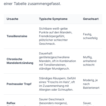
einer Tabelle zusammengefasst.
Ursache
Typische Symptome
Geruchsart
Sichtbare weiß-gelbe
Punkte auf den Mandeln,
Faulig,
Tonsillensteine
Fremdkörpergefühl,
schwefelig
plötzlicher schlechter
Geschmack.
Dauerhaft
gerötete/geschwollene
Muffig,
Chronische
Mandeln, oft in Kombination
anhaltend
Mandelentzündung
mit Tonsillensteinen,
schlecht
ständiger Mundgeruch.
Ständiges Räuspern, Gefühl
Moderig, je
eines "Froschs im Hals", oft
Postnasaler Tropf
nach
im Zusammenhang mit
Bakterienart
Allergien oder Schnupfen.
Saurer Geschmack
Reflux
(besonders morgens),
Sauer,