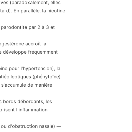
ives (paradoxalement, elles
rd). En parallèle, la nicotine
 parodontite par 2 à 3 et
gestérone accroît la
" se développe fréquemment
ine pour l'hypertension), la
ntiépileptiques (phénytoïne)
e s'accumule de manière
 bords débordants, les
orisent l'inflammation
 ou d'obstruction nasale) —