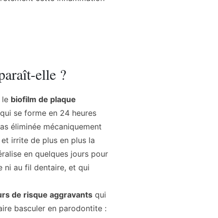
araît-elle ?
 le
biofilm de plaque
ui se forme en 24 heures
t pas éliminée mécaniquement
t irrite de plus en plus la
éralise en quelques jours pour
 ni au fil dentaire, et qui
urs de risque aggravants
qui
aire basculer en parodontite :