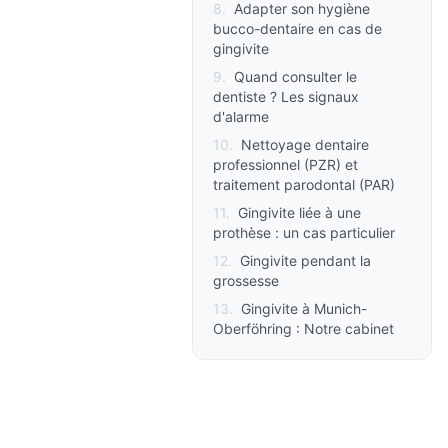
8
.
Adapter son hygiène
bucco-dentaire en cas de
gingivite
9
.
Quand consulter le
dentiste ? Les signaux
d'alarme
10
.
Nettoyage dentaire
professionnel (PZR) et
traitement parodontal (PAR)
11
.
Gingivite liée à une
prothèse : un cas particulier
12
.
Gingivite pendant la
grossesse
13
.
Gingivite à Munich-
Oberföhring : Notre cabinet