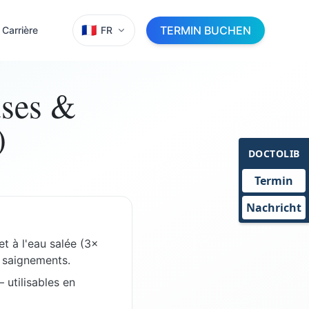
🇫🇷
TERMIN BUCHEN
Carrière
FR
uses &
)
DOCTOLIB
Termin
Nachricht
et à l'eau salée (3×
s saignements.
 utilisables en