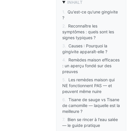
INHALT
1
.
Qu'est-ce qu'une gingivite
?
2
.
Reconnaître les
symptômes : quels sont les
signes typiques ?
3
.
Causes : Pourquoi la
gingivite apparaît-elle ?
4
.
Remèdes maison efficaces
: un aperçu fondé sur des
preuves
5
.
Les remèdes maison qui
NE fonctionnent PAS — et
peuvent même nuire
6
.
Tisane de sauge vs Tisane
de camomille — laquelle est la
meilleure ?
7
.
Bien se rincer à l'eau salée
— le guide pratique