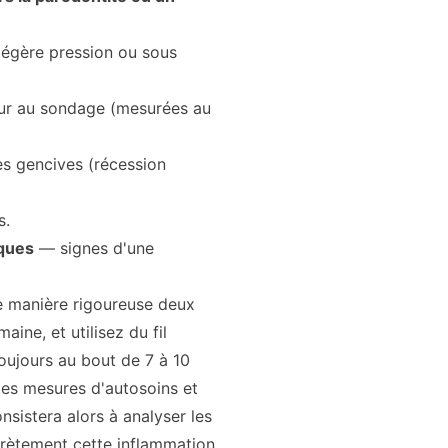
légère pression ou sous
ur au sondage (mesurées au
es gencives (récession
s.
iques
— signes d'une
e manière rigoureuse deux
ine, et utilisez du fil
toujours au bout de 7 à 10
les mesures d'autosoins et
nsistera alors à analyser les
crètement cette inflammation