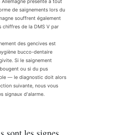
n Allemagne présente à tout
orme de saignements lors du
emagne souffrent également
es chiffres de la DMS V par
ignement des gencives est
 hygiène bucco-dentaire
givite. Si le saignement
 bougent ou si du pus
ble — le diagnostic doit alors
ection suivante, nous vous
s signaux d'alarme.
s sont les signes