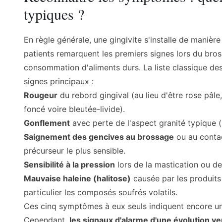
typiques ?
En règle générale, une gingivite s'installe de manièr
patients remarquent les premiers signes lors du bro
consommation d'aliments durs. La liste classique 
signes principaux :
Rougeur
du rebord gingival (au lieu d'être rose pâle
foncé voire bleutée-livide).
Gonflement
avec perte de l'aspect granité typique (
Saignement des gencives au brossage
ou au contac
précurseur le plus sensible.
Sensibilité à la pression
lors de la mastication ou de l
Mauvaise haleine (halitose)
causée par les produits
particulier les composés soufrés volatils.
Ces cinq symptômes à eux seuls indiquent encore une
Cependant,
les signaux d'alarme d'une évolution ve