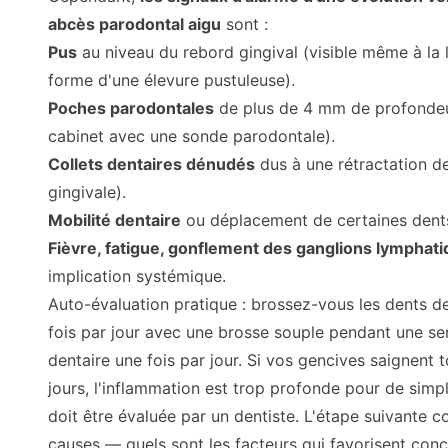
abcès parodontal aigu
sont :
Pus
au niveau du rebord gingival (visible même à la 
forme d'une élevure pustuleuse).
Poches parodontales
de plus de 4 mm de profonde
cabinet avec une sonde parodontale).
Collets dentaires dénudés
dus à une rétractation d
gingivale).
Mobilité dentaire
ou déplacement de certaines dent
Fièvre, fatigue, gonflement des ganglions lymphat
implication systémique.
Auto-évaluation pratique : brossez-vous les dents d
fois par jour avec une brosse souple pendant une sema
dentaire une fois par jour. Si vos gencives saignent 
jours, l'inflammation est trop profonde pour de simp
doit être évaluée par un dentiste. L'étape suivante co
causes — quels sont les facteurs qui favorisent con