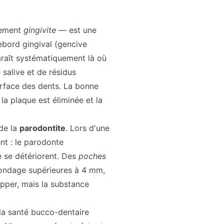
lement
gingivite
— est une
rebord gingival (gencive
araît systématiquement là où
 salive et de résidus
urface des dents. La bonne
 la plaque est éliminée et la
 de la
parodontite
. Lors d'une
nt : le parodonte
e se détériorent. Des
poches
ondage supérieures à 4 mm,
pper, mais la substance
 la santé bucco-dentaire