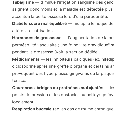
Tabagisme
— diminue l'irrigation sanguine des genc
saignent donc moins et la maladie est détectée plus ta
accentue la perte osseuse lors d'une parodontite.
Diabète sucré mal équilibré
— multiplie le risque de
altère la cicatrisation.
Hormones de grossesse
— l'augmentation de la pro
perméabilité vasculaire ; une "gingivite gravidique
pendant la grossesse (voir la section dédiée).
Médicaments
— les inhibiteurs calciques (ex. nifédip
ciclosporine après une greffe d'organe et certains a
provoquent des hyperplasies gingivales où la plaqu
tenace.
Couronnes, bridges ou prothèses mal ajustés
— les
points de pression et les obstacles au nettoyage fav
localement.
Respiration buccale
(ex. en cas de rhume chronique