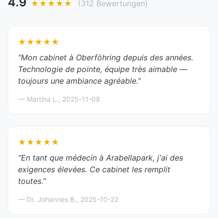
4.9
★★★★★
(
312
Bewertungen)
★★★★★
“
Mon cabinet à Oberföhring depuis des années.
Technologie de pointe, équipe très aimable —
toujours une ambiance agréable.
”
—
Martina L.
,
2025-11-08
★★★★★
“
En tant que médecin à Arabellapark, j'ai des
exigences élevées. Ce cabinet les remplit
toutes.
”
—
Dr. Johannes B.
,
2025-10-22