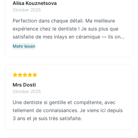
Alisa Kouznetsova
Oktober 2025
Perfection dans chaque détail. Ma meilleure
Perfection dans chaque détail. Ma meilleure
expérience chez le dentiste ! Je suis plus que
expérience chez le dentiste ! Je suis plus que
satisfaite de mes inlays en céramique — ils ont
satisfaite de mes inlays en céramique — ils ont
l'air absolument naturels et le ressenti est
l'air absolument naturels et le ressenti est
Mehr lesen
parfait. Le Dr Dickel a pris énormément de
parfait. Le Dr Dickel a pris énormément de
temps pour m'expliquer chaque étape en détail.
temps pour m'expliquer chaque étape en détail.
Mrs Dosti
Oktober 2025
Une dentiste si gentille et compétente, avec
tellement de connaissances. Je viens ici depuis
3 ans et je suis très satisfaite.