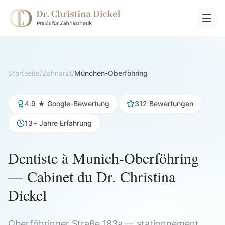
Startseite
/
Zahnarzt
/
München-Oberföhring
4.9 ★ Google-Bewertung
312 Bewertungen
13+ Jahre Erfahrung
Dentiste à Munich-Oberföhring
— Cabinet du Dr. Christina
Dickel
Oberföhringer Straße 183a — stationnement