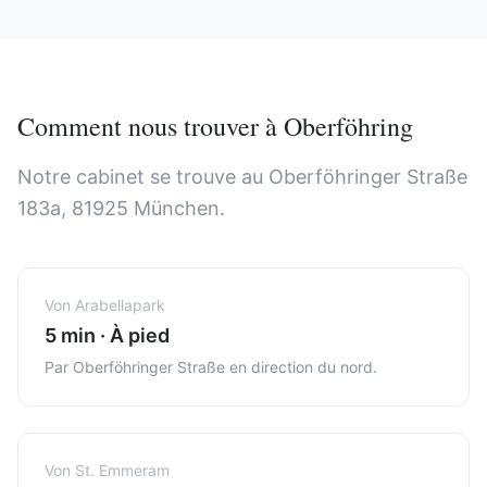
Comment nous trouver à Oberföhring
Notre cabinet se trouve au Oberföhringer Straße
183a, 81925 München.
Von
Arabellapark
5 min
·
À pied
Par Oberföhringer Straße en direction du nord.
Von
St. Emmeram