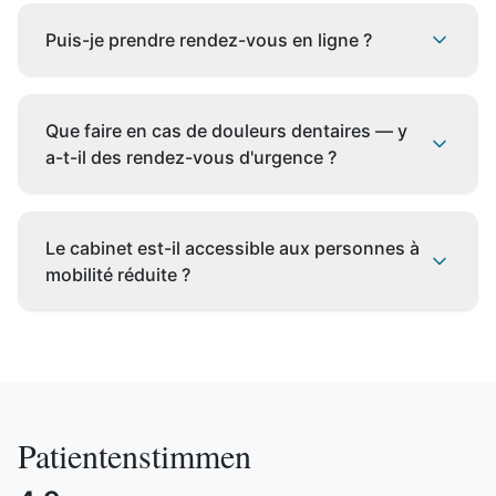
que les patients payant en privé. Nous
Notre équipe parle
allemand, anglais,
établissons des devis et plans de
Puis-je prendre rendez-vous en ligne ?
français et russe
.
traitement transparents.
Oui, via
Doctolib
, vous pouvez prendre
Que faire en cas de douleurs dentaires — y
rendez-vous 24h/24.
a-t-il des rendez-vous d'urgence ?
En cas de douleurs dentaires aiguës, nous
Le cabinet est-il accessible aux personnes à
proposons des
rendez-vous d'urgence le
mobilité réduite ?
jour même
. Appelez-nous au
089
95760618
.
Oui, notre cabinet se trouve au
rez-de-
chaussée
et est accessible sans marches.
Patientenstimmen