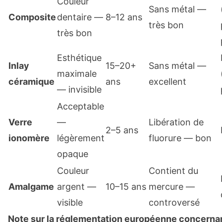
Couleur
Sans métal —
Composite
dentaire —
8–12 ans
très bon
très bon
Esthétique
Inlay
15–20+
Sans métal —
maximale
céramique
ans
excellent
— invisible
Acceptable
Verre
—
Libération de
2–5 ans
ionomère
légèrement
fluorure — bon
opaque
Couleur
Contient du
Amalgame
argent —
10–15 ans
mercure —
visible
controversé
Note sur la réglementation européenne concerna