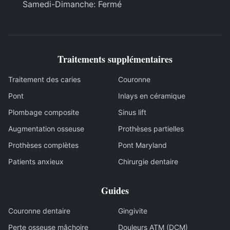
Samedi
-
Dimanche
:
Fermé
Traitements supplémentaires
Traitement des caries
Couronne
Pont
Inlays en céramique
Plombage composite
Sinus lift
Augmentation osseuse
Prothèses partielles
Prothèses complètes
Pont Maryland
Patients anxieux
Chirurgie dentaire
Guides
Couronne dentaire
Gingivite
Perte osseuse mâchoire
Douleurs ATM (DCM)